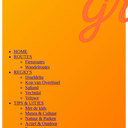
HOME
ROUTES
Fietsroutes
Wandelroutes
REGIO’S
IJsseldelta
Kop van Overijssel
Salland
Vechtdal
Veluwe
TIPS & UITJES
Met de kids
Musea & Cultuur
Natuur & Parken
Actief & Outdoor