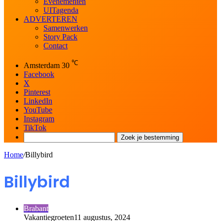
Evenementen
UITagenda
ADVERTEREN
Samenwerken
Story Pack
Contact
℃
Amsterdam
30
Facebook
X
Pinterest
LinkedIn
YouTube
Instagram
TikTok
Zoek je bestemming
Home
/
Billybird
Billybird
Brabant
Vakantiegroeten
11 augustus, 2024