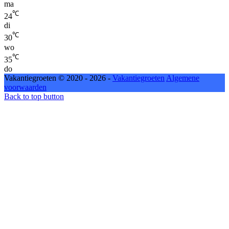
ma
℃
24
di
℃
30
wo
℃
35
do
Vakantiegroeten © 2020 - 2026 -
Vakantiegroeten
Algemene
voorwaarden
Back to top button